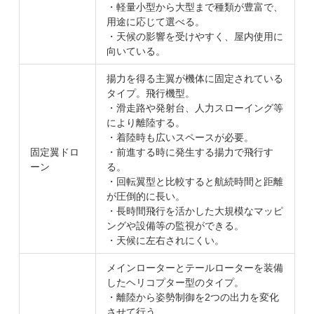
・軽量小型から大型まで種類が豊富で、
用途に応じて選べる。
・天候の影響を受けやすく、屋内使用に
向いている。
揚力を得る主翼が機体に固定されている
タイプ。飛行機型。
・滑走路や発射台、人力スローイング等
により離陸する。
・着陸時も広いスペースが必要。
固定翼ドロ
・前進する時に発生する揚力で飛行す
ーン
る。
・回転翼型と比較すると航続時間と距離
が圧倒的に長い。
・長時間飛行を活かした大規模なマッピ
ングや設備等の監視ができる。
・天候に左右されにくい。
メインローターとテールローターを装備
したヘリコプター型のタイプ。
・離陸から姿勢制御を2つの出力を変化
させて行う。