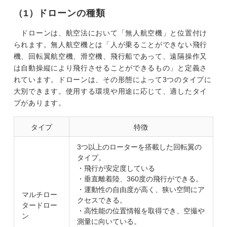
（1）ドローンの種類
ドローンは、航空法において「無人航空機」と位置付け
られます。無人航空機とは「人が乗ることができない飛行
機、回転翼航空機、滑空機、飛行船であって、遠隔操作又
は自動操縦により飛行させることができるもの」と定義さ
れています。ドローンは、その形態によって3つのタイプに
大別できます。使用する環境や用途に応じて、適したタイ
プがあります。
タイプ
特徴
3つ以上のローターを搭載した回転翼の
タイプ。
・飛行が安定度している
・垂直離着陸、360度の飛行ができる。
・運動性の自由度が高く、狭い空間にア
マルチロー
クセスできる。
タードロー
・高性能の位置情報を取得でき、空撮や
ン
測量に向いている。