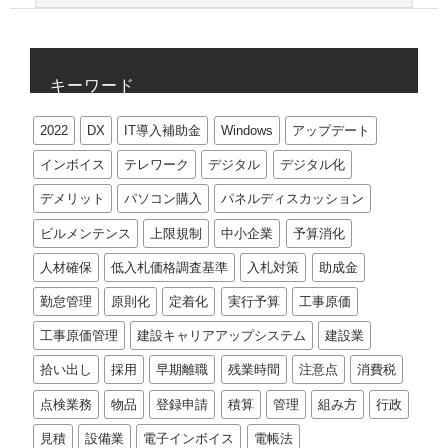
キーワード
2022
DX
IT導入補助金
Windows
アップデート
インボイス
テレワーク
デジタル
デジタル化
デメリット
パソコン購入
パネルディスカッション
ビルメンテンス
上限規制
中小企業
予算消化
人材確保
低入札価格調査基準
入札対策
助成金
勤怠管理
原則化
定着化
実行予算
工事原価
工事原価管理
建設キャリアアップシステム
建設業
拾い出し
採用
早期離職
残業時間
注意点
消費税
点検業務
物品
登録申請
積算
管理
組み方
行政
見積
設備業
電子インボイス
電帳法