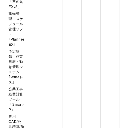
「三の丸
EXv3」
建物管
理・スケ
ジュール
管理ソフ
ト
｢Planner
EX｣
予定登
録・作業
日報・勤
怠管理シ
ステム
｢Writeレ
ス｣
公共工事
経費計算
ツール
「Smart-
P」
専用
CAD/公
共積算/施