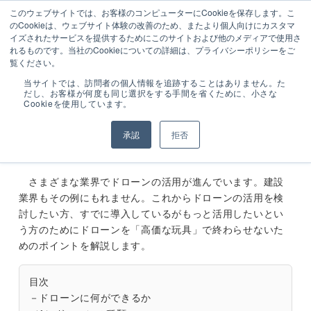
050-3161-7985
ーザ
設備工事のトータル業務シス
このウェブサイトでは、お客様のコンピューターにCookieを保存します。こ
受付時間 9:00～
ー様
テム販売
のCookieは、ウェブサイト体験の改善のため、またより個人向けにカスタマ
17:00 (土･日･祝日
専用
イズされたサービスを提供するためにこのサイトおよび他のメディアで使用さ
を除く)
ログ
れるものです。当社のCookieについての詳細は、プライバシーポリシーをご
イン
覧ください。
ブログ
業務改善・効率化
設備業のドローン活用事例と新
当サイトでは、訪問者の個人情報を追跡することはありません。た
だし、お客様が何度も同じ選択をする手間を省くために、小さな
Cookieを使用しています。
建設業界でもドローン活用が普及し始めています。設備
承認
拒否
業におけるドローン導入のメリットや安全な活用法などを
解説します。
さまざまな業界でドローンの活用が進んでいます。建設
業界もその例にもれません。これからドローンの活用を検
討したい方、すでに導入しているがもっと活用したいとい
う方のためにドローンを「高価な玩具」で終わらせないた
めのポイントを解説します。
目次
－ドローンに何ができるか