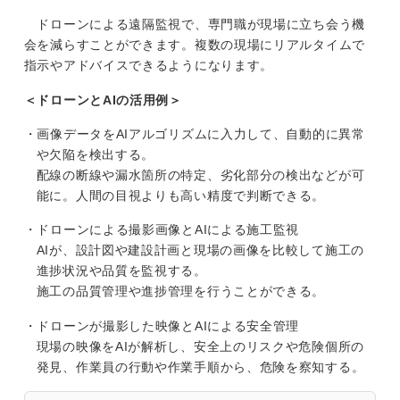
ドローンによる遠隔監視で、専門職が現場に立ち会う機
会を減らすことができます。複数の現場にリアルタイムで
指示やアドバイスできるようになります。
＜ドローンとAIの活用例＞
・画像データをAIアルゴリズムに入力して、自動的に異常
や欠陥を検出する。
配線の断線や漏水箇所の特定、劣化部分の検出などが可
能に。人間の目視よりも高い精度で判断できる。
・ドローンによる撮影画像とAIによる施工監視
AIが、設計図や建設計画と現場の画像を比較して施工の
進捗状況や品質を監視する。
施工の品質管理や進捗管理を行うことができる。
・ドローンが撮影した映像とAIによる安全管理
現場の映像をAIが解析し、安全上のリスクや危険個所の
発見、作業員の行動や作業手順から、危険を察知する。