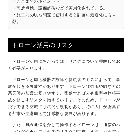
＜ここまでのポイント＞
・高所点検、設備監視などで実用化されている。
・施工前の現地調査で使用すると計画の最適化にも貢
献。
ドローン活用のリスク
ドローン活用にあたっては、リスクについて理解してお
く必要があります。
ドローンと周辺機器の故障や操縦者のミスによって、事
故が起きる可能性があります。ドローンは強風や雨などの
悪天候の影響は受けやすく、墜落すれば人身傷害や物損事
故を起こすリスクを抱えています。そのため、ドローンが
飛行できる空域には法的な規制があり、特に人口が密集す
る都市や空港周辺では厳格な規制があります。
また、無線通信を介して操作するドローンは、通信のハ
ッキングや不正アクセスのリスクが存在します。不正アク