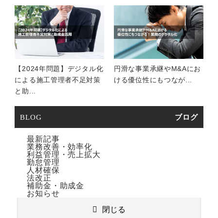
【2024年問題】デジタル化
円滑な事業承継やM&Aにお
による施工管理者不足対策
ける優位性にもつなが...
と助...
BLOG
ブログ
最新記事
業務改善・効率化
利益管理・売上拡大
勤怠管理
人材確保
法改正
補助金・助成金
お知らせ
閉じる