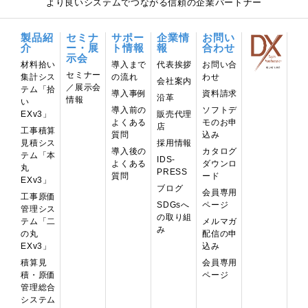
より良いシステムでつながる信頼の企業パートナー
製品紹
セミナ
サポー
企業情
お問い
介
ー・展
ト情報
報
合わせ
示会
材料拾い
導⼊まで
代表挨拶
お問い合
セミナー
集計シス
の流れ
わせ
会社案内
／展示会
テム「拾
導入事例
資料請求
沿革
情報
い
導入前の
ソフトデ
EXv3」
販売代理
よくある
モのお申
店
工事積算
質問
込み
見積シス
採用情報
導入後の
カタログ
テム「本
IDS-
よくある
ダウンロ
丸
PRESS
質問
ード
EXv3」
ブログ
会員専用
工事原価
ページ
SDGsへ
管理シス
の取り組
テム「二
メルマガ
み
の丸
配信の申
EXv3」
込み
積算見
会員専用
積・原価
ページ
管理総合
システム