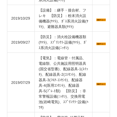
【設備】：継手・接合材、フ
レキ 【防災】：粉末消火設
2019/10/29
備機器(ﾔﾏﾄ)、ｶﾞｽ系消火設備(ﾔ
ﾏﾄ)、避難器具類(ﾔﾏﾄ)
【防災】：消火栓設備機器類
2019/09/27
(ﾔﾏﾄ)、ｽﾌﾟﾘﾝｸﾗ-設備(ﾔﾏﾄ)、ｶﾞ
ｽ系消火設備(ﾆｯﾀﾝ)
【電気】：電線管・付属品、
電線類、公共施設用照明器具
(国交省型番)、配線器具-1(ｽｲｯ
ﾁ)、配線器具-2(ｺﾝｾﾝﾄ)、配線
器具-3(ﾌﾛｱ-ｺﾝｾﾝﾄ)、配線器
2019/07/29
具-4(医用ｺﾝｾﾝﾄ)、配線器
具-5(ﾌﾟﾚ-ﾄ類) 【防災】：非
常警報設備(ﾆｯﾀﾝ)、交換用電
池(岩崎電気)、ｽﾌﾟﾘﾝｸﾗｰ設備(ﾊ
ﾂﾀ)