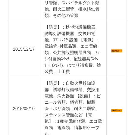
リ管類、スパイラルダクト類
他、耐火二層管、排水鋳鉄管
類、その他の管類
【防災】：ｾｷｭﾘﾃｨ設備機器、
誘導灯設備機器、交換用電
池、ｽﾌﾟﾘﾝｸﾗ-設備 【電気】：
電線管･付属品類、エコ電線
2015/12/17
類、公共施設照明器具類、ｾﾝ
ｻ-付自動ｽｲｯﾁ、配線器具(ｽｲｯ
ﾁ・ｺﾝｾﾝﾄ)、はつり補修費、塗
装費、土工費
【防災】：自動火災報知設
備、誘導灯設備機器、交換用
電池、消火器類 【設備】：ビ
ニール管類、鋼管類、樹脂
2015/08/10
管・ポリ管類、耐火二層管、
ステンレス管類など 【電
気】：1種金属線ぴ類、エコ電
線類、電線類、情報用ケーブ
ル