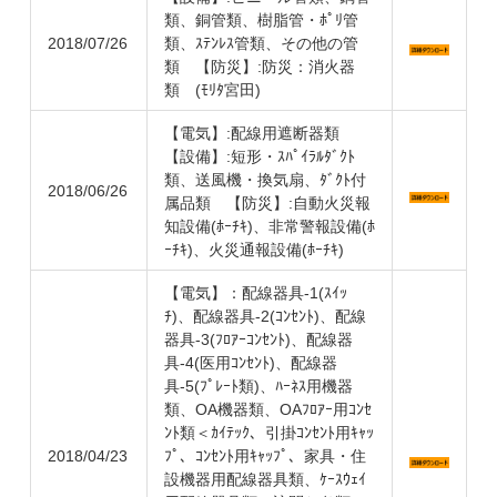
類、銅管類、樹脂管・ﾎﾟﾘ管
2018/07/26
類、ｽﾃﾝﾚｽ管類、その他の管
類 【防災】:防災：消火器
類 (ﾓﾘﾀ宮田)
【電気】:配線用遮断器類
【設備】:短形・ｽﾊﾟｲﾗﾙﾀﾞｸﾄ
類、送風機・換気扇、ﾀﾞｸﾄ付
2018/06/26
属品類 【防災】:自動火災報
知設備(ﾎｰﾁｷ)、非常警報設備(ﾎ
ｰﾁｷ)、火災通報設備(ﾎｰﾁｷ)
【電気】：配線器具-1(ｽｲｯ
ﾁ)、配線器具-2(ｺﾝｾﾝﾄ)、配線
器具-3(ﾌﾛｱｰｺﾝｾﾝﾄ)、配線器
具-4(医用ｺﾝｾﾝﾄ)、配線器
具-5(ﾌﾟﾚｰﾄ類)、ﾊｰﾈｽ用機器
類、OA機器類、OAﾌﾛｱｰ用ｺﾝｾ
ﾝﾄ類＜ｶｲﾃｯｸ、引掛ｺﾝｾﾝﾄ用ｷｬｯ
2018/04/23
ﾌﾟ、ｺﾝｾﾝﾄ用ｷｬｯﾌﾟ、家具・住
設機器用配線器具類、ｹｰｽｳｪｲ