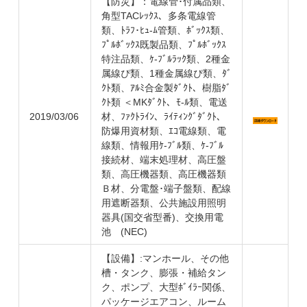
【防災】：電線管･付属品類、
角型TACﾚｯｸｽ、多条電線管
類、ﾄﾗﾌ･ﾋｭ-ﾑ管類、ﾎﾞｯｸｽ類、
ﾌﾟﾙﾎﾞｯｸｽ既製品類、ﾌﾟﾙﾎﾞｯｸｽ
特注品類、ｹ-ﾌﾞﾙﾗｯｸ類、2種金
属線ぴ類、1種金属線ぴ類、ﾀﾞ
ｸﾄ類、ｱﾙﾐ合金製ﾀﾞｸﾄ、樹脂ﾀﾞ
ｸﾄ類 ＜MKﾀﾞｸﾄ、ﾓ-ﾙ類、電送
2019/03/06
材、ﾌｧｸﾄﾗｲﾝ、ﾗｲﾃｨﾝｸﾞﾀﾞｸﾄ、
防爆用資材類、ｴｺ電線類、電
線類、情報用ｹ-ﾌﾞﾙ類、ｹ-ﾌﾞﾙ
接続材、端末処理材、高圧盤
類、高圧機器類、高圧機器類
Ｂ材、分電盤･端子盤類、配線
用遮断器類、公共施設用照明
器具(国交省型番)、交換用電
池 (NEC)
【設備】:マンホール、その他
槽・タンク、膨張・補給タン
ク、ポンプ、大型ﾎﾞｲﾗｰ関係、
パッケージエアコン、ルーム