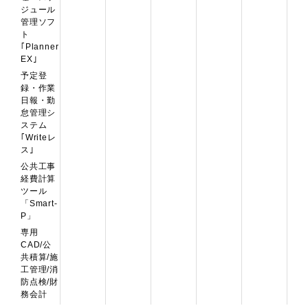
ジュール
管理ソフ
ト
｢Planner
EX｣
予定登
録・作業
日報・勤
怠管理シ
ステム
｢Writeレ
ス｣
公共工事
経費計算
ツール
「Smart-
P」
専用
CAD/公
共積算/施
工管理/消
防点検/財
務会計