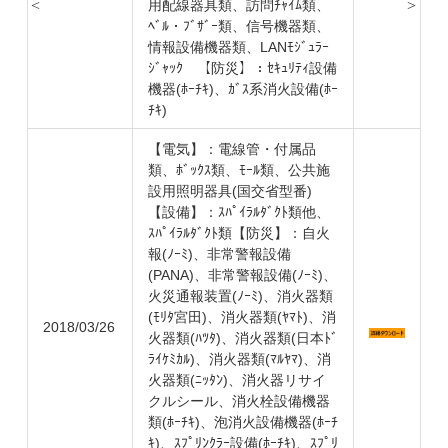
用配線器具類、訪問ﾁｬｲﾑ類、
ﾍﾞﾙ・ﾌﾞｻﾞｰ類、信号機器類、
情報設備機器類、LANﾓｼﾞｭﾗｰ
ｼﾞｬｯｸ 【防災】：ｾｷｭﾘﾃｨ設備
機器(ﾎｰﾁｷ)、ｶﾞｽ系消火設備(ﾎｰ
ﾁｷ)
【電気】：電線管・付属品
類、ﾎﾞｯｸｽ類、ﾓｰﾙ類、公共施
設用照明器具(国交省型番)
【設備】：ｽﾊﾟｲﾗﾙﾀﾞｸﾄ類他、
ｽﾊﾟｲﾗﾙﾀﾞｸﾄ類【防災】：自火
報(ﾉｰﾐ)、非常警報設備
(PANA)、非常警報設備(ﾉｰﾐ)、
火災通報装置(ﾉｰﾐ)、消火器類
(ﾓﾘﾀ宮田)、消火器類(ﾔﾏﾄ)、消
2018/03/26
火器類(ﾊﾂﾀ)、消火器類(日本ﾄﾞ
ﾗｲｹﾐｶﾙ)、消火器類(ﾏﾙﾔﾏ)、消
火器類(ﾆｯﾀﾝ)、消火器リサイ
クルシール、消火栓設備機器
類(ﾎｰﾁｷ)、泡消火設備機器(ﾎｰﾁ
ｷ)、ｽﾌﾟﾘﾝｸﾗｰ設備(ﾎｰﾁｷ)、ｽﾌﾟﾘ