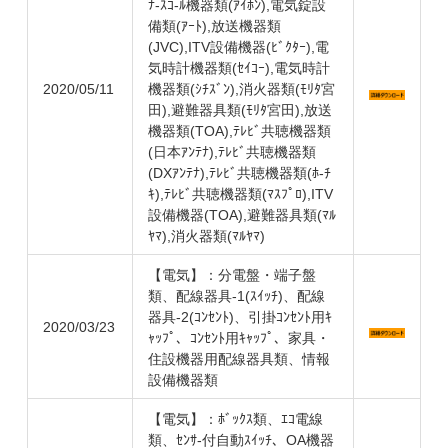
ﾅ-ｽｺ-ﾙ機器類(ｱｲﾎﾝ),電気錠設
備類(ｱｰﾄ),放送機器類
(JVC),ITV設備機器(ﾋﾞｸﾀｰ),電
気時計機器類(ｾｲｺｰ),電気時計
2020/05/11
機器類(ｼﾁｽﾞﾝ),消火器類(ﾓﾘﾀ宮
田),避難器具類(ﾓﾘﾀ宮田),放送
機器類(TOA),ﾃﾚﾋﾞ共聴機器類
(日本ｱﾝﾃﾅ),ﾃﾚﾋﾞ共聴機器類
(DXｱﾝﾃﾅ),ﾃﾚﾋﾞ共聴機器類(ﾎ-ﾁ
ｷ),ﾃﾚﾋﾞ共聴機器類(ﾏｽﾌﾟﾛ),ITV
設備機器(TOA),避難器具類(ﾏﾙ
ﾔﾏ),消火器類(ﾏﾙﾔﾏ)
【電気】：分電盤・端子盤
類、配線器具-1(ｽｲｯﾁ)、配線
器具-2(ｺﾝｾﾝﾄ)、引掛ｺﾝｾﾝﾄ用ｷ
2020/03/23
ｬｯﾌﾟ、ｺﾝｾﾝﾄ用ｷｬｯﾌﾟ、家具・
住設機器用配線器具類、情報
設備機器類
【電気】：ﾎﾞｯｸｽ類、ｴｺ電線
類、ｾﾝｻ-付自動ｽｲｯﾁ、OA機器