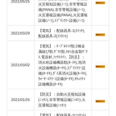
2021/05/25
火災報知設備(ﾉｰﾐ),非常警報設
備(PANA),非常警報設備(ﾉｰﾐ),
火災通報設備(PANA),火災通報
設備(ﾉｰﾐ),ｽﾌﾟﾘﾝｸﾗｰ設備(ﾉｰﾐ)
【電気】：配線器具-1(ｽｲｯﾁ),
2021/03/29
配線器具-2(ｺﾝｾﾝﾄ)
【電気】：ｹｰﾌﾞﾙﾗｯｸ類,2種金
属線ぴ類,ﾀﾞｸﾄ類,ｱﾙﾐ合金製ﾀﾞｸ
ﾄ,電送材,ﾌｧｸﾄﾗｲﾝ,【防災】：
消火栓設備機器類(ﾎｰﾁｷ),泡消
2021/03/02
火設備機器(ﾎｰﾁｷ),ｽﾌﾟﾘﾝｸﾗｰ設
備(ﾎｰﾁｷ),ｶﾞｽ系消火設備(ﾎｰﾁｷ),
ｳｫｰﾀｰｽｸﾘｰﾝ設備(ﾎｰﾁｷ),ｾｷｭﾘﾃｨ
設備機器(ﾎｰﾁｷ)
【防災】：自動火災報知設備
2021/01/25
(ﾆｯﾀﾝ),非常警報設備(ﾆｯﾀﾝ),火
災通報設備(ﾆｯﾀﾝ)
【電気】：配線器具-2(ｺﾝｾﾝﾄ),