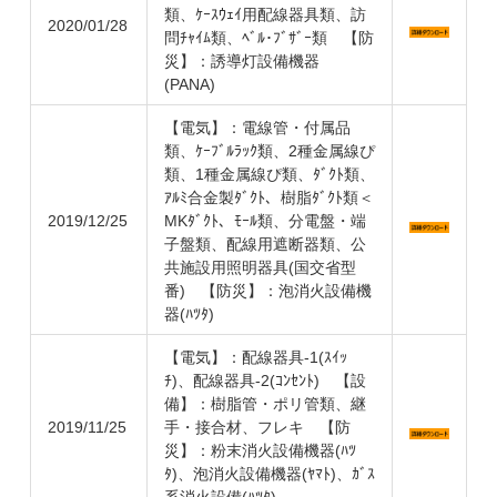
類、ｹｰｽｳｪｲ用配線器具類、訪
2020/01/28
問ﾁｬｲﾑ類、ﾍﾞﾙ･ﾌﾞｻﾞｰ類 【防
災】：誘導灯設備機器
(PANA)
【電気】：電線管・付属品
類、ｹｰﾌﾞﾙﾗｯｸ類、2種金属線ぴ
類、1種金属線ぴ類、ﾀﾞｸﾄ類、
ｱﾙﾐ合金製ﾀﾞｸﾄ、樹脂ﾀﾞｸﾄ類＜
2019/12/25
MKﾀﾞｸﾄ、ﾓｰﾙ類、分電盤・端
子盤類、配線用遮断器類、公
共施設用照明器具(国交省型
番) 【防災】：泡消火設備機
器(ﾊﾂﾀ)
【電気】：配線器具-1(ｽｲｯ
ﾁ)、配線器具-2(ｺﾝｾﾝﾄ) 【設
備】：樹脂管・ポリ管類、継
2019/11/25
手・接合材、フレキ 【防
災】：粉末消火設備機器(ﾊﾂ
ﾀ)、泡消火設備機器(ﾔﾏﾄ)、ｶﾞｽ
系消火設備(ﾊﾂﾀ)