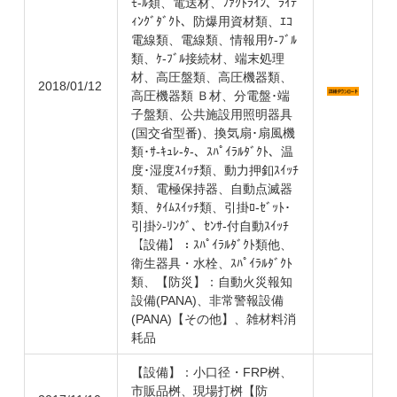
ﾓ-ﾙ類、電送材、ﾌｧｸﾄﾗｲﾝ、ﾗｲﾃ
ｨﾝｸﾞﾀﾞｸﾄ、防爆用資材類、ｴｺ
電線類、電線類、情報用ｹ-ﾌﾞﾙ
類、ｹ-ﾌﾞﾙ接続材、端末処理
材、高圧盤類、高圧機器類、
2018/01/12
高圧機器類 Ｂ材、分電盤･端
子盤類、公共施設用照明器具
(国交省型番)、換気扇･扇風機
類･ｻ-ｷｭﾚ-ﾀ-、ｽﾊﾟｲﾗﾙﾀﾞｸﾄ、温
度･湿度ｽｲｯﾁ類、動力押釦ｽｲｯﾁ
類、電極保持器、自動点滅器
類、ﾀｲﾑｽｲｯﾁ類、引掛ﾛ-ｾﾞｯﾄ･
引掛ｼ-ﾘﾝｸﾞ、ｾﾝｻ-付自動ｽｲｯﾁ
【設備】：ｽﾊﾟｲﾗﾙﾀﾞｸﾄ類他、
衛生器具・水栓、ｽﾊﾟｲﾗﾙﾀﾞｸﾄ
類、【防災】：自動火災報知
設備(PANA)、非常警報設備
(PANA)【その他】、雑材料消
耗品
【設備】：小口径・FRP桝、
市販品桝、現場打桝【防