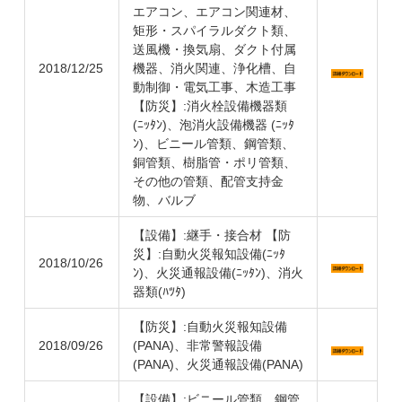
エアコン、エアコン関連材、
矩形・スパイラルダクト類、
送風機・換気扇、ダクト付属
2018/12/25
機器、消火関連、浄化槽、自
動制御・電気工事、木造工事
【防災】:消火栓設備機器類
(ﾆｯﾀﾝ)、泡消火設備機器 (ﾆｯﾀ
ﾝ)、ビニール管類、鋼管類、
銅管類、樹脂管・ポリ管類、
その他の管類、配管支持金
物、バルブ
【設備】:継手・接合材 【防
災】:自動火災報知設備(ﾆｯﾀ
2018/10/26
ﾝ)、火災通報設備(ﾆｯﾀﾝ)、消火
器類(ﾊﾂﾀ)
【防災】:自動火災報知設備
2018/09/26
(PANA)、非常警報設備
(PANA)、火災通報設備(PANA)
【設備】:ビニール管類、鋼管