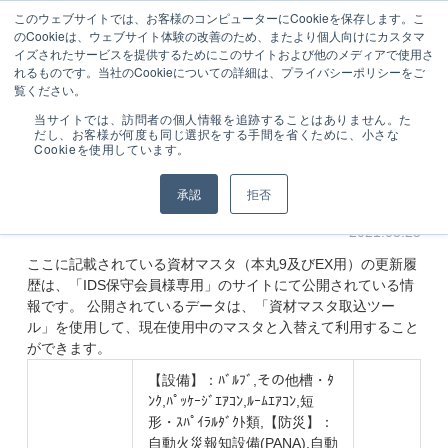
050-3161-7985
ーザ
設備工事のトータル業務シス
このウェブサイトでは、お客様のコンピューターにCookieを保存します。こ
受付時間 9:00～
ー様
テム販売
のCookieは、ウェブサイト体験の改善のため、またより個人向けにカスタマ
17:00 (土･日･祝日
専用
イズされたサービスを提供するためにこのサイトおよび他のメディアで使用さ
を除く)
ログ
れるものです。当社のCookieについての詳細は、プライバシーポリシーをご
イン
覧ください。
NEWS
資材マスタ更新情報
当サイトでは、訪問者の個人情報を追跡することはありません。た
だし、お客様が何度も同じ選択をする手間を省くために、小さな
Cookieを使用しています。
その他
資材マスタ更新情報
承認
拒否
2021.05.25
ここに記載されている資材マスタ（本丸9及びEX用）の更新履
歴は、
「IDS保守会員様専用」
のサイトにて公開されている情
報です。 公開されているデータは、「資材マスタ取込ツー
ル」を使用して、現在使用中のマスタと入替えて利用すること
ができます。
【設備】：ﾊﾞﾙﾌﾞ,その他槽・ﾀ
ﾝｸ,ﾊﾟｯｹｰｼﾞｴｱｺﾝ,ﾙｰﾑｴｱｺﾝ,短
形・ｽﾊﾟｲﾗﾙﾀﾞｸﾄ類,【防災】：
自動火災報知設備(PANA),自動