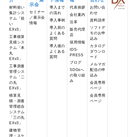
示会
材料拾い
導⼊まで
代表挨拶
お問い合
セミナー
集計シス
の流れ
わせ
会社案内
／展示会
テム「拾
導入事例
資料請求
沿革
情報
い
導入前の
ソフトデ
EXv3」
販売代理
よくある
モのお申
店
工事積算
質問
込み
見積シス
採用情報
導入後の
カタログ
テム「本
IDS-
よくある
ダウンロ
丸
PRESS
質問
ード
EXv3」
ブログ
メルマガ
工事原価
配信の申
SDGsへ
管理シス
込み
の取り組
テム「二
み
の丸
会員専用
EXv3」
ページ
積算見
会員専用
積・原価
ページ
管理総合
システム
「三の丸
EXv3」
建物管
理・スケ