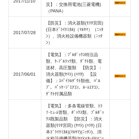
2017/11/10
災】：交換用電池(三菱電機)
（PANA）
【防災】：消火器類(ﾓﾘﾀ宮田)
(日本ﾄﾞﾗｲｹﾐｶﾙ)（ﾏﾙﾔﾏ）（ﾆｯﾀ
2017/07/28
ﾝ）、消火栓設備機器類（ﾆｯﾀ
ﾝ）
【電気】：ﾌﾟﾙﾎﾞｯｸｽ特注品
類、ｹ-ﾌﾞﾙﾗｯｸ類、ﾀﾞｸﾄ類、電
送材、高圧盤類 【防災】：
2017/06/01
消火器類(ﾔﾏﾄ) (ﾊﾂﾀ) 【設
備】：ｽﾊﾟｲﾗﾙﾀﾞｸﾄ類他、ﾊﾞﾙ
ﾌﾞ、ﾊﾟｯｹｰｼﾞｴｱｺﾝ、ﾙｰﾑｴｱｺﾝ、
ﾀﾞｸﾄ付属品類
【電気】：多条電線管類、ﾄﾗ
ﾌ･ﾋｭ-ﾑ管類、ﾎﾞｯｸｽ類、ﾌﾟﾙﾎﾞｯ
ｸｽ既製品類 【防災】：消火
器類(ﾓﾘﾀ宮田) (ﾔﾏﾄ) (ﾊﾂﾀ) (日
本ﾄﾞﾗｲｹﾐｶﾙ)(ﾏﾙﾔﾏ)(ﾆｯﾀﾝ)、消
火栓設備機器類(ﾔﾏﾄ)(ﾎｰﾁｷ)(ﾆｯ