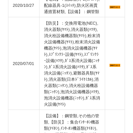
2020/10/27
配線器具-1(ｽｲｯﾁ),防火区画貫
通措置材類,【設備】：鋼管類
【防災】：交換用電池(NEC),
消火器類(ﾔﾏﾄ),消火器類(ﾊﾂﾀ),
消火栓設備機器類(ﾔﾏﾄ),粉末消
火設備機器(ﾔﾏﾄ),粉末消火設備
機器(ﾔﾏﾄ),泡消火設備機器(ﾔﾏ
ﾄ),ｽﾌﾟﾘﾝｸﾗｰ設備(ﾔﾏﾄ),ｽﾌﾟﾘﾝｸﾗ
ｰ設備(ﾊﾂﾀ),ｶﾞｽ系消火設備(ﾆｯﾀ
2020/07/01
ﾝ),ｶﾞｽ系消火設備(ﾊﾂﾀ),ｶﾞｽ系
消火設備(ﾆｯﾀﾝ),避難器具類(ﾔﾏ
ﾄ),消火器類(日本ﾄﾞﾗｲｹﾐｶﾙ),消
火器類(ﾆｯﾀﾝ),消火栓設備機器
類(ﾆｯﾀﾝ),泡消火設備機器(ﾊﾂﾀ),
泡消火設備機器(ﾆｯﾀﾝ),ｶﾞｽ系消
火設備(ﾔﾏﾄ)
【設備】：鋼管類,その他の管
類,【防災】：集合ｲﾝﾀｰﾎﾝ機器
類(ｱｲﾎﾝ),ｲﾝﾀ-ﾎﾝ機器類(ｱｲﾎﾝ),