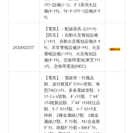
ﾝｸﾗｰ設備(ﾉｰﾐ)、ｶﾞｽ系消火設
備(ﾎｰﾁｷ)、ｳｫｰﾀｰｽｸﾘｰﾝ設備(ﾎｰﾁ
ｷ)
【電気】：配線器具‐1(ｽｲｯﾁ)
【防災】：自動火災報知設備
(ﾆｯﾀﾝ)、自動火災報知設備(ﾎｰﾁ
2018/02/27
ｷ)、非常警報設備(ﾎｰﾁｷ)、火災
通報設備(ﾆｯﾀﾝ)、火災報知設
備(ﾎｰﾁｷ)、交換用電池(東芝ﾗｲﾃ
ｯｸ)、交換用電池(NEC)
【電気】：電線管・付属品
類、波付硬質ﾎﾟﾘｴﾁﾚﾝ管類、角
型TACﾚｯｸｽ、多条電線管類、ﾄ
ﾗﾌ･ﾋｭ-ﾑ管類、ﾎﾞｯｸｽ類、ﾌﾟﾙﾎﾞ
ｯｸｽ既製品類、ﾌﾟﾙﾎﾞｯｸｽ特注品
類、ｹ-ﾌﾞﾙﾗｯｸ類、ｹ-ﾌﾞﾙﾗｯｸ支
持材、2種金属線ぴ類、1種金
属線ぴ類、ﾀﾞｸﾄ類、ｱﾙﾐ合金製
ﾀﾞｸﾄ、樹脂ﾀﾞｸﾄ類＜MKﾀﾞｸﾄ、