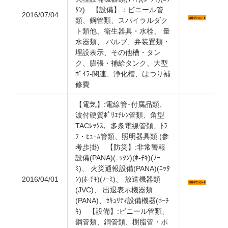
ﾀﾝ) 【設備】：ビニール管
2016/07/04
類、鋼管類、スパイラルダク
ト類他、衛生器具・水栓、 量
水器類、 バルブ、弁装置類・
埋設表示、その他槽・タン
ク、膨張・補給タンク、大型
ﾎﾞｲﾗ-関連、浄化槽、はつり補
修費
【電気】:電線管･付属品類、
波付硬質ﾎﾟﾘｴﾁﾚﾝ管類、角型
TACﾚｯｸｽ、多条電線管類、ﾄﾗ
ﾌ・ﾋｭｰﾑ管類、照明器具類 (参
考歩掛) 【防災】:非常警報
設備(PANA)(ﾆｯﾀﾝ)(ﾎ-ﾁｷ)(ﾉｰ
ﾐ)、 火災通報設備(PANA)(ﾆｯﾀ
2016/04/01
ﾝ)(ﾎ-ﾁｷ)(ﾉｰﾐ)、 放送機器類
(JVC)、 出退表示機器類
(PANA)、ｾｷｭﾘﾃｨ設備機器(ﾎｰﾁ
ｷ) 【設備】:ビニール管類、
鋼管類、銅管類、樹脂管・ポ