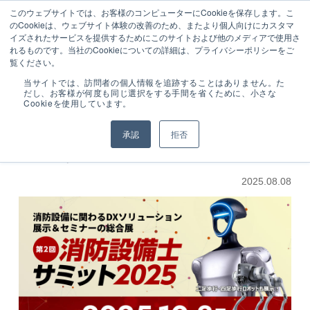
050-3161-7985
ーザ
設備工事のトータル業務シス
このウェブサイトでは、お客様のコンピューターにCookieを保存します。こ
受付時間 9:00～
ー様
テム販売
のCookieは、ウェブサイト体験の改善のため、またより個人向けにカスタマ
17:00 (土･日･祝日
専用
イズされたサービスを提供するためにこのサイトおよび他のメディアで使用さ
を除く)
ログ
れるものです。当社のCookieについての詳細は、プライバシーポリシーをご
イン
覧ください。
NEWS
第2回 消防設備士サミット2025に出展いたします！
当サイトでは、訪問者の個人情報を追跡することはありません。た
だし、お客様が何度も同じ選択をする手間を省くために、小さな
Cookieを使用しています。
新着情報
第2回 消防設備士サミット2025に出展い
承認
拒否
たします！
2025.08.08