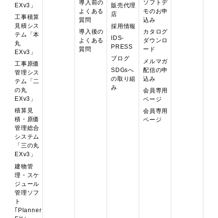
導入前の
ソフトデ
EXv3」
販売代理
よくある
モのお申
店
工事積算
質問
込み
見積シス
採用情報
導入後の
カタログ
テム「本
IDS-
よくある
ダウンロ
丸
PRESS
質問
ード
EXv3」
ブログ
メルマガ
工事原価
配信の申
SDGsへ
管理シス
込み
の取り組
テム「二
み
の丸
会員専用
EXv3」
ページ
積算見
会員専用
積・原価
ページ
管理総合
システム
「三の丸
EXv3」
建物管
理・スケ
ジュール
管理ソフ
ト
｢Planner