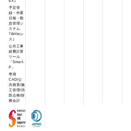
EX｣
予定登
録・作業
日報・勤
怠管理シ
ステム
｢Writeレ
ス｣
公共工事
経費計算
ツール
「Smart-
P」
専用
CAD/公
共積算/施
工管理/消
防点検/財
務会計