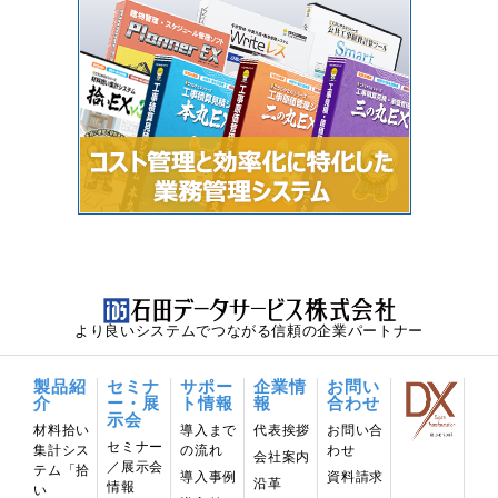
より良いシステムでつながる信頼の企業パートナー
製品紹
セミナ
サポー
企業情
お問い
介
ー・展
ト情報
報
合わせ
示会
材料拾い
導⼊まで
代表挨拶
お問い合
セミナー
集計シス
の流れ
わせ
会社案内
／展示会
テム「拾
導入事例
資料請求
沿革
情報
い