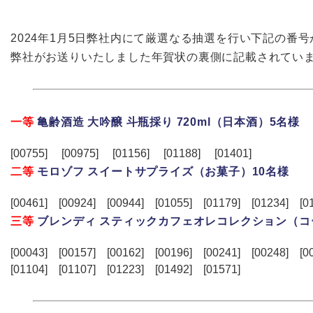
2024年1月5日弊社内にて厳選なる抽選を行い下記の番
弊社がお送りいたしました年賀状の裏側に記載されていま
一等
亀齢酒造 大吟醸 斗瓶採り 720ml（日本酒）5名様
[00755] [00975] [01156] [01188] [01401]
二等
モロゾフ スイートサプライズ（お菓子）10名様
[00461] [00924] [00944] [01055] [01179] [01234] [0
三等
ブレンディ スティックカフェオレコレクション（コ
[00043] [00157] [00162] [00196] [00241] [00248] [
[01104] [01107] [01223] [01492] [01571]