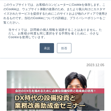
050-3161-7985
ーザ
設備工事のトータル業務シス
このウェブサイトでは、お客様のコンピューターにCookieを保存します。こ
受付時間 9:00～
ー様
テム販売
のCookieは、ウェブサイト体験の改善のため、またより個人向けにカスタマ
17:00 (土･日･祝日
専用
イズされたサービスを提供するためにこのサイトおよび他のメディアで使用さ
を除く)
ログ
れるものです。当社のCookieについての詳細は、プライバシーポリシーをご
イン
覧ください。
NEWS
DX時代の設備投資と業務改善助成金セミナー申込受付
当サイトでは、訪問者の個人情報を追跡することはありません。た
だし、お客様が何度も同じ選択をする手間を省くために、小さな
Cookieを使用しています。
新着情報
DX時代の設備投資と業務改善助成金セミ
承認
拒否
ナー申込受付中！
2023.12.05