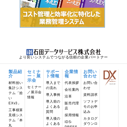
より良いシステムでつながる信頼の企業パートナー
製品紹
セミナ
サポー
企業情
お問い
介
ー・展
ト情報
報
合わせ
示会
材料拾い
導⼊まで
代表挨拶
お問い合
セミナー
集計シス
の流れ
わせ
会社案内
／展示会
テム「拾
導入事例
資料請求
沿革
情報
い
導入前の
ソフトデ
EXv3」
販売代理
よくある
モのお申
店
工事積算
質問
込み
見積シス
採用情報
導入後の
カタログ
テム「本
IDS-
よくある
ダウンロ
丸