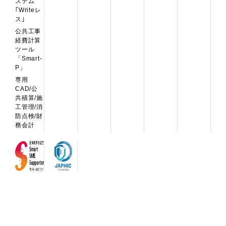
ステム
｢Writeレ
ス｣
公共工事
経費計算
ツール
「Smart-
P」
専用
CAD/公
共積算/施
工管理/消
防点検/財
務会計
トップページ
プライバシーポリシー
サイトマップ