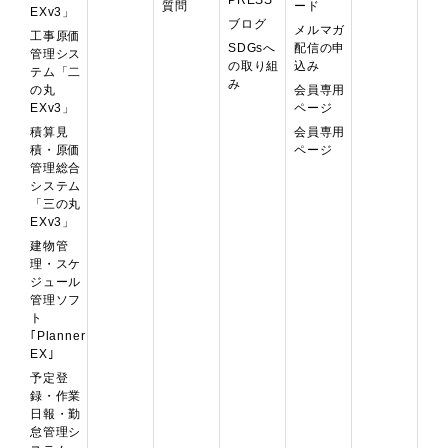
PRESS
質問
ード
EXv3」
ブログ
メルマガ
工事原価
配信の申
SDGsへ
管理シス
込み
の取り組
テム「二
み
の丸
会員専用
EXv3」
ページ
積算見
会員専用
積・原価
ページ
管理総合
システム
「三の丸
EXv3」
建物管
理・スケ
ジュール
管理ソフ
ト
｢Planner
EX｣
予定登
録・作業
日報・勤
怠管理シ