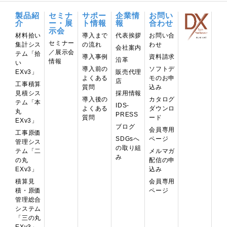
製品紹
セミナ
サポー
企業情
お問い
介
ー・展
ト情報
報
合わせ
示会
材料拾い
導⼊まで
代表挨拶
お問い合
セミナー
集計シス
の流れ
わせ
会社案内
／展示会
テム「拾
導入事例
資料請求
沿革
情報
い
導入前の
ソフトデ
EXv3」
販売代理
よくある
モのお申
店
工事積算
質問
込み
見積シス
採用情報
導入後の
カタログ
テム「本
IDS-
よくある
ダウンロ
丸
PRESS
質問
ード
EXv3」
ブログ
会員専用
工事原価
ページ
SDGsへ
管理シス
の取り組
テム「二
メルマガ
み
の丸
配信の申
EXv3」
込み
積算見
会員専用
積・原価
ページ
管理総合
システム
「三の丸