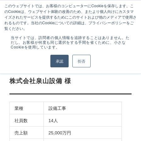
050-3161-7985
ーザ
設備工事のトータル業務シス
このウェブサイトでは、お客様のコンピューターにCookieを保存します。こ
受付時間 9:00～
ー様
テム販売
のCookieは、ウェブサイト体験の改善のため、またより個人向けにカスタマ
17:00 (土･日･祝日
専用
イズされたサービスを提供するためにこのサイトおよび他のメディアで使用さ
を除く)
ログ
れるものです。当社のCookieについての詳細は、プライバシーポリシーをご
イン
覧ください。
導入事例
製品から探す
拾いEX
株式会社泉山設備 様
当サイトでは、訪問者の個人情報を追跡することはありません。た
だし、お客様が何度も同じ選択をする手間を省くために、小さな
Cookieを使用しています。
拾いEX
本丸EX
設備工事
二の丸EX
全て表示
承認
拒否
拾いEX
株式会社泉山設備 様
業種
設備工事
社員数
14人
売上額
25,000万円