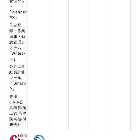
管理ソフ
ト
｢Planner
EX｣
予定登
録・作業
日報・勤
怠管理シ
ステム
｢Writeレ
ス｣
公共工事
経費計算
ツール
「Smart-
P」
専用
CAD/公
共積算/施
工管理/消
防点検/財
務会計