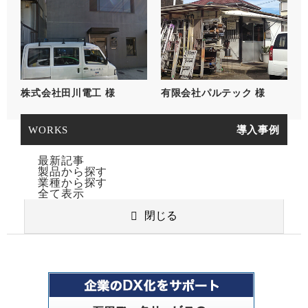
株式会社田川電工 様
有限会社パルテック 様
WORKS
導入事例
最新記事
製品から探す
業種から探す
全て表示
閉じる