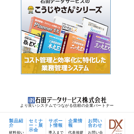
より良いシステムでつながる信頼の企業パートナー
製品紹
セミナ
サポー
企業情
お問い
介
ー・展
ト情報
報
合わせ
示会
材料拾い
導⼊まで
代表挨拶
お問い合