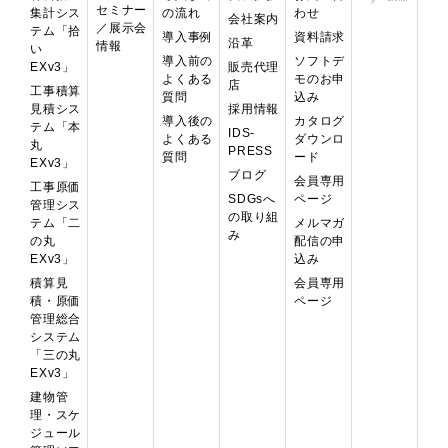
セミナー
集計シス
の流れ
わせ
会社案内
／展示会
テム「拾
導入事例
資料請求
沿革
情報
い
導入前の
ソフトデ
EXv3」
販売代理
よくある
モのお申
店
工事積算
質問
込み
見積シス
採用情報
導入後の
カタログ
テム「本
IDS-
よくある
ダウンロ
丸
PRESS
質問
ード
EXv3」
ブログ
会員専用
工事原価
ページ
SDGsへ
管理シス
の取り組
テム「二
メルマガ
み
の丸
配信の申
EXv3」
込み
積算見
会員専用
積・原価
ページ
管理総合
システム
「三の丸
EXv3」
建物管
理・スケ
ジュール